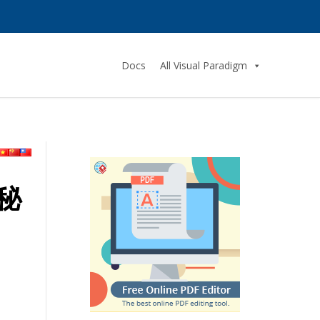
Docs
All Visual Paradigm
秘