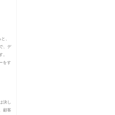
ると、
で、デ
す。
ーをす
は決し
、顧客