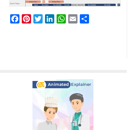
Facebook
Pinterest
Twitter
LinkedIn
WhatsApp
Email
共
有