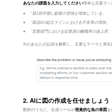
あなたの課題を入力してください
簡単な言葉で—
「第3四半期に顧客の苦情が増加している」
「製品Xの組立ラインにおける不良率の増加」
「営業部門における従業員の離職率の急上昇」
AIがあなたの記述を解釈し、主要なテーマと潜
2. AIに図の作成を任せましょう
数秒のうちに、生成ツールが
視覚的な魚の骨図
を