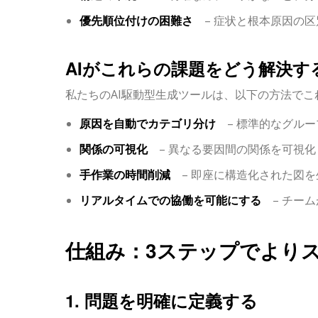
優先順位付けの困難さ
– 症状と根本原因の区
AIがこれらの課題をどう解決す
私たちのAI駆動型生成ツールは、以下の方法で
原因を自動でカテゴリ分け
– 標準的なグルー
関係の可視化
– 異なる要因間の関係を可視化
手作業の時間削減
– 即座に構造化された図を
リアルタイムでの協働を可能にする
– チーム
仕組み：3ステップでより
1. 問題を明確に定義する