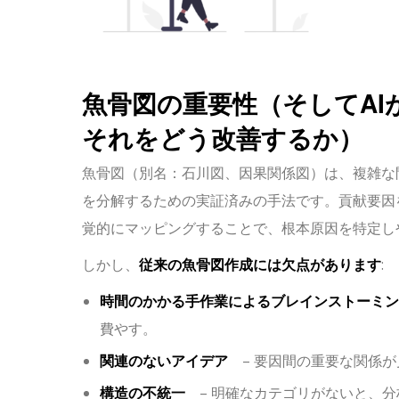
魚骨図の重要性（そしてAI
それをどう改善するか）
魚骨図（別名：石川図、因果関係図）は、複雑な
を分解するための実証済みの手法です。貢献要因
覚的にマッピングすることで、根本原因を特定し
しかし、
従来の魚骨図作成には欠点があります
:
時間のかかる手作業によるブレインストーミン
費やす。
関連のないアイデア
– 要因間の重要な関係が
構造の不統一
– 明確なカテゴリがないと、分