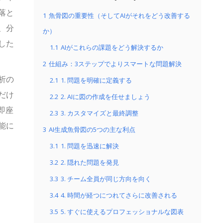
落と
1
魚骨図の重要性（そしてAIがそれをどう改善する
、分
か）
した
1.1
AIがこれらの課題をどう解決するか
2
仕組み：3ステップでよりスマートな問題解決
析の
2.1
1. 問題を明確に定義する
だけ
2.2
2. AIに図の作成を任せましょう
即座
2.3
3. カスタマイズと最終調整
能に
3
AI生成魚骨図の5つの主な利点
3.1
1. 問題を迅速に解決
3.2
2. 隠れた問題を発見
3.3
3. チーム全員が同じ方向を向く
3.4
4. 時間が経つにつれてさらに改善される
3.5
5. すぐに使えるプロフェッショナルな図表