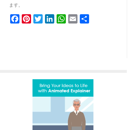
ます。
Facebook
Pinterest
Twitter
LinkedIn
WhatsApp
Email
共
有