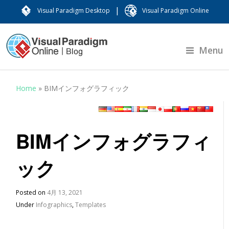
|
Visual Paradigm Desktop
Visual Paradigm Online
Menu
Home
»
BIMインフォグラフィック
BIMインフォグラフィ
ック
Posted on
4月 13, 2021
Under
Infographics
,
Templates