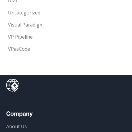
UML
Uncategorized
Visual Paradigm
VP Pipeline
VPasCode
Company
About Us