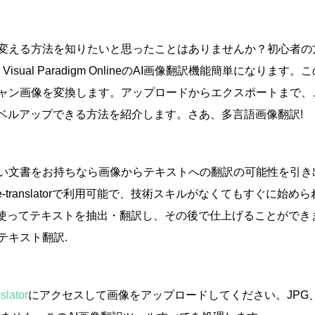
変える方法を知りたいと思ったことはありませんか？初心者の
,
Visual Paradigm OnlineのAI画像翻訳機能
簡単になります。こ
ャン画像を変換します。アップロードからエクスポートまで、
ベルアップできる方法を紹介します。さあ、
多言語画像翻訳
!
い文書をお持ちなら
画像からテキストへの翻訳
の可能性を引き
age-translatorで利用可能で、技術スキルがなくてもすぐに始め
使ってテキストを抽出・翻訳し、その後で仕上げることができ
テキスト翻訳
.
slator
にアクセスして画像をアップロードしてください。JPG