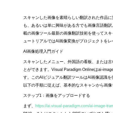
スキャンした画像を素晴らしい翻訳された作品に
も、あるいは単に興味がある方でも
画像言語翻訳
載の画像ツール
最新の
画像翻訳技術
を使ってスキ
ュートリアルでは
AI画像変換
がプロジェクトをレ
AI画像処理入門ガイド
スキャンしたメニュー、外国語の看板、または古
とができます。
Visual Paradigm Online
はai-im
す。この
AIビジュアル翻訳ツール
は
AI画像認識
を
以下の手順に従えば、基本的なスキャンから
画像
ステップ1：画像をアップロードする
まず、
https://ai.visual-paradigm.com/ai-image-tran