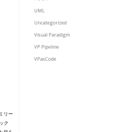
UML
Uncategorized
Visual Paradigm
VP Pipeline
VPasCode
ミリー
ック