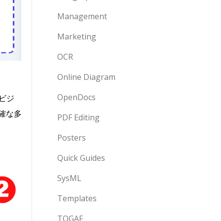
Management
Marketing
OCR
Online Diagram
OpenDocs
Iビジ
確な
多
PDF Editing
Posters
Quick Guides
SysML
Templates
TOGAF