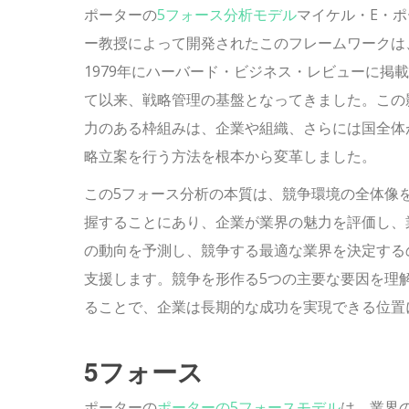
ポーターの
5フォース分析モデル
マイケル・E・ポ
ー教授によって開発されたこのフレームワークは
1979年にハーバード・ビジネス・レビューに掲
て以来、戦略管理の基盤となってきました。この
力のある枠組みは、企業や組織、さらには国全体
略立案を行う方法を根本から変革しました。
この5フォース分析の本質は、競争環境の全体像
握することにあり、企業が業界の魅力を評価し、
の動向を予測し、競争する最適な業界を決定する
支援します。競争を形作る5つの主要な要因を理
ることで、企業は長期的な成功を実現できる位置
5フォース
ポーターの
ポーターの5フォースモデル
は、業界