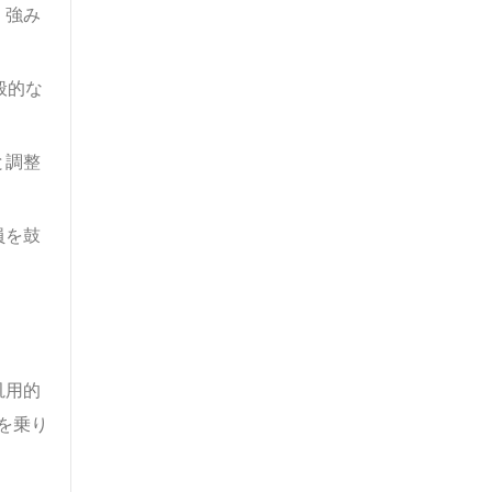
、強み
般的な
と調整
員を鼓
汎用的
を乗り