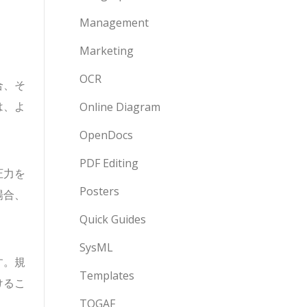
Management
Marketing
OCR
合、そ
は、よ
Online Diagram
OpenDocs
PDF Editing
圧力を
Posters
場合、
Quick Guides
SysML
す。規
Templates
けるこ
TOGAF