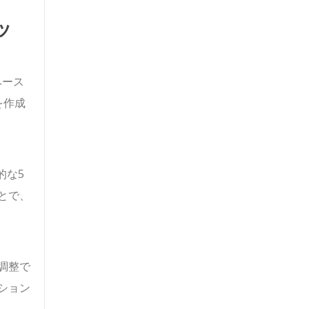
ッ
ベース
を作成
的な5
とで、
調整で
ション