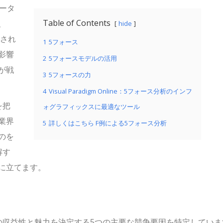
ータ
Table of Contents
、
hide
載され
1
5フォース
影響
2
5フォースモデルの活用
が戦
3
5フォースの力
4
Visual Paradigm Online：5フォース分析のインフ
を把
ォグラフィックスに最適なツール
業界
5
詳しくはこちら F例による5フォース分析
のを
解す
に立てます。
の収益性と魅力を決定する5つの主要な競争要因を特定していま