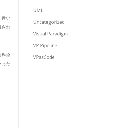
UML
。近い
Uncategorized
限され
Visual Paradigm
VP Pipeline
業界全
VPasCode
いった