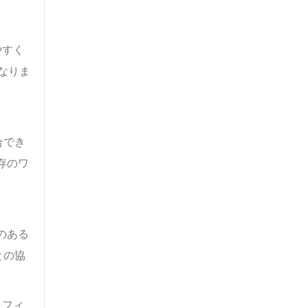
やすく
なりま
合でき
存のワ
続のある
との協
ラフィ