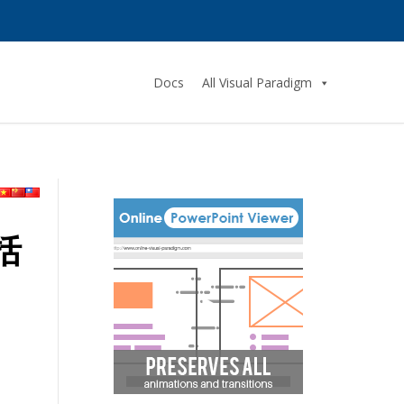
Docs
All Visual Paradigm
括