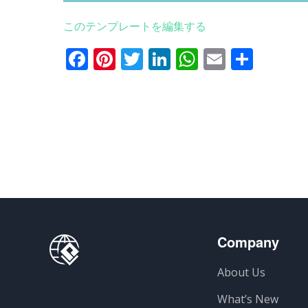
このテンプレートを編集する
Facebook
Pinterest
Twitter
LinkedIn
WhatsApp
Email
共
有
Company
About Us
What’s New