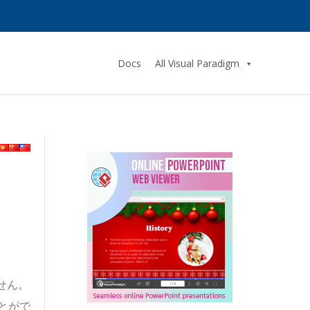
Docs
All Visual Paradigm
せん。
とがで