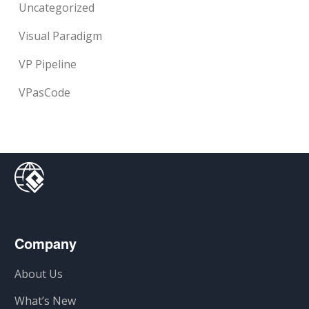
Uncategorized
Visual Paradigm
VP Pipeline
VPasCode
Company
About Us
What’s New