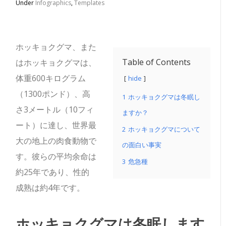
Under
Infographics
,
Templates
ホッキョクグマ、また
Table of Contents
はホッキョクグマは、
体重600キログラム
hide
（1300ポンド）、高
1
ホッキョクグマは冬眠し
さ3メートル（10フィ
ますか？
ート）に達し、世界最
2
ホッキョクグマについて
大の地上の肉食動物で
の面白い事実
す。
彼らの平均余命は
3
危急種
約25年であり、性的
成熟は約4年です。
ホッキョクグマは冬眠します