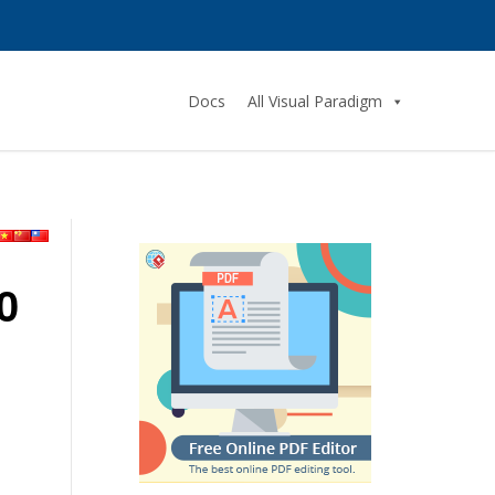
Docs
All Visual Paradigm
0