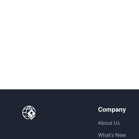
Company
About Us
What’s New