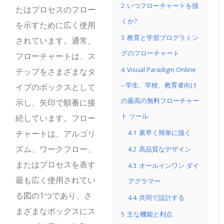
2
いつフローチャートを描
たはプロセスのフロー
くか?
を示すために広く使用
3
教育と学習プログラミン
されています。通常、
グのフローチャート
フローチャートは、ス
4
Visual Paradigm Online
テップをさまざまなタ
– 学生、学校、教育者向け
イプのボックスとして
の最高の無料フローチャー
示し、矢印で順番に接
ト ツール
続しています。フロー
チャートは、アルゴリ
4.1
素早く簡単に描く
ズム、ワークフロー、
4.2
高品質なデザイン
またはプロセスを表す
4.3
オールインワン ダイ
最も広く使用されてい
アグラマー
る図の1つであり、さ
4.4
共同で設計する
まざまなボックスにス
5
主な機能と利点