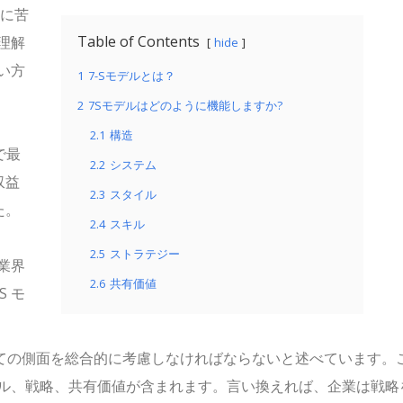
業に苦
Table of Contents
理解
hide
い方
1
7-Sモデルとは？
2
7Sモデルはどのように機能しますか?
2.1
構造
で最
2.2
システム
収益
2.3
スタイル
た。
2.4
スキル
2.5
ストラテジー
の業界
2.6
共有価値
S モ
ての側面を総合的に考慮しなければならないと述べています。
ル、戦略、共有価値が含まれます。言い換えれば、企業は戦略