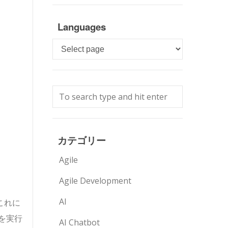
Languages
Languages
カテゴリー
Agile
Agile Development
AI
これに
を実行
AI Chatbot