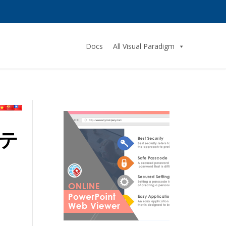
Docs
All Visual Paradigm
テ