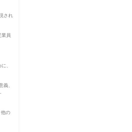
現され
従業員
めに、
意義、
す
、他の