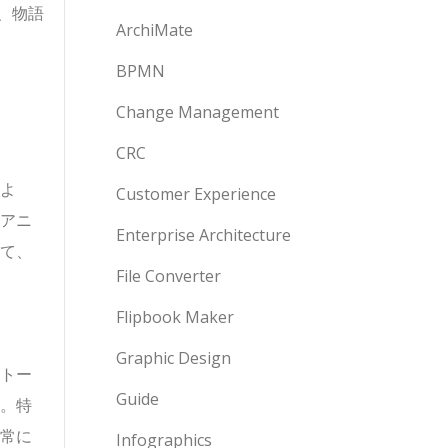
、物語
ArchiMate
BPMN
Change Management
CRC
よ
Customer Experience
アニ
Enterprise Architecture
て、
File Converter
Flipbook Maker
Graphic Design
トー
Guide
。特
常に
Infographics