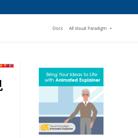
Docs
All Visual Paradigm
現