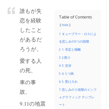
誰もが失
Table of Contents
恋を経験
hide
したこと
1
キューブラー・ロスによ
があるだ
る悲しみの5つの段階
ろうが、
2
1. 否定と隔離
3
2.怒り
愛する人
4
3. 交渉
の死、
5
4.うつ病
車の事
6
5. 受け入れ
7
悲しみの 5 段階のインフ
故、
ォグラフィック テンプレ
9.11の地震
ート