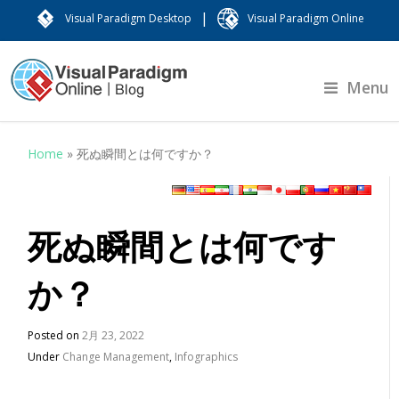
|
Visual Paradigm Desktop
Visual Paradigm Online
Menu
Home
»
死ぬ瞬間とは何ですか？
死ぬ瞬間とは何です
か？
Posted on
2月 23, 2022
Under
Change Management
,
Infographics