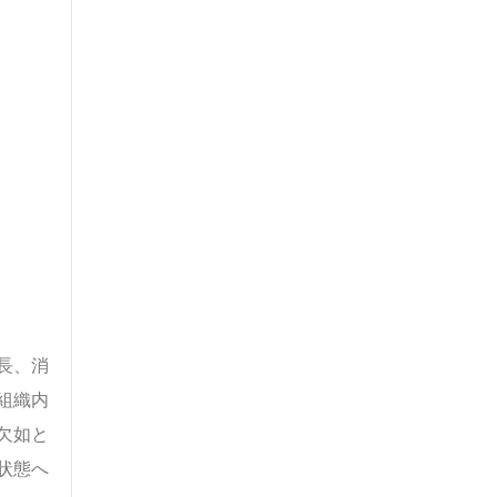
長、消
組織内
欠如と
状態へ