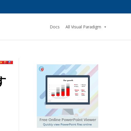
Docs
All Visual Paradigm
す