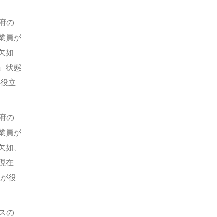
府の
業員が
欠如
」状態
が役立
府の
業員が
欠如、
現在
とが役
スの