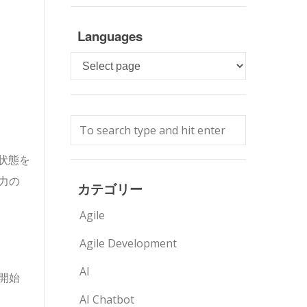
Languages
Languages
状態を
力の
カテゴリー
Agile
Agile Development
AI
開始
AI Chatbot