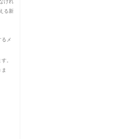
なけれ
える新
するメ
ます。
きま