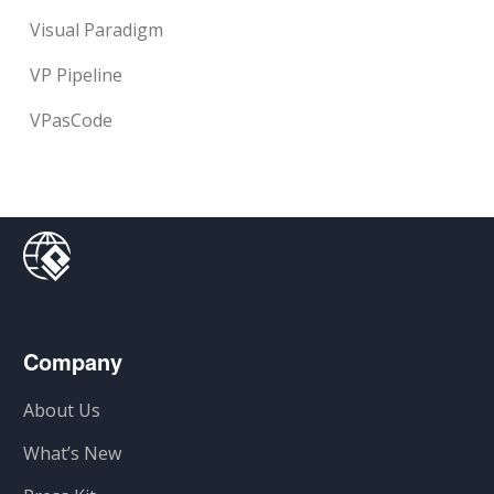
Visual Paradigm
VP Pipeline
VPasCode
Company
About Us
What’s New