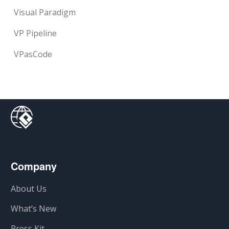
Visual Paradigm
VP Pipeline
VPasCode
Company
About Us
What’s New
Press Kit