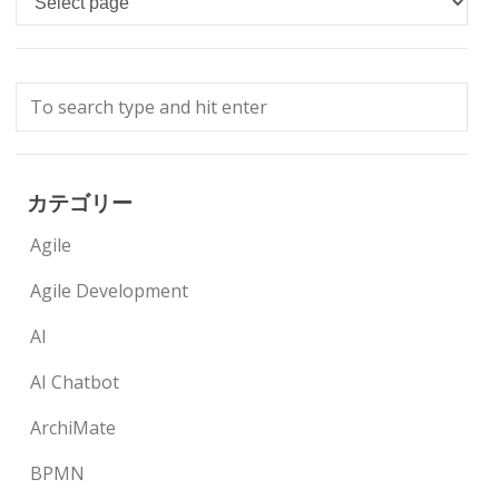
カテゴリー
Agile
Agile Development
AI
AI Chatbot
ArchiMate
BPMN