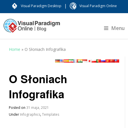
|
Visual Paradigm Desktop
Visual Paradigm Online
Menu
Home
»
O Słoniach Infografika
O Słoniach
Infografika
Posted on
31 maja, 2021
Under
Infographics
,
Templates