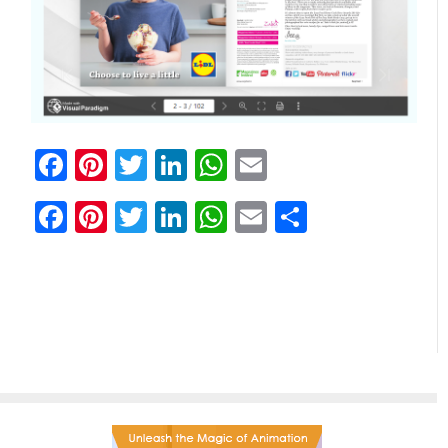
Facebook
Pinterest
Świergot
LinkedIn
WhatsApp
E-
Dzielić
mail
Facebook
Pinterest
Twitter
LinkedIn
WhatsApp
Email
Share