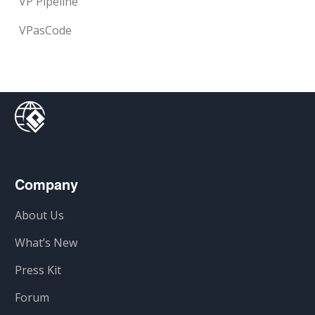
VP Pipeline
VPasCode
Company
About Us
What’s New
Press Kit
Forum