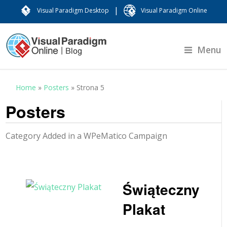
|
Visual Paradigm Desktop
Visual Paradigm Online
Menu
Home
»
Posters
»
Strona 5
Posters
Category Added in a WPeMatico Campaign
Świąteczny
Plakat