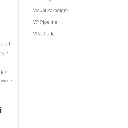
Visual Paradigm
VP Pipeline
VPasCode
i, od
żnych
 jak
ktywne
i