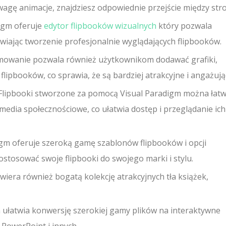
uwagę animacje, znajdziesz odpowiednie przejście między str
igm oferuje
edytor flipbooków wizualnych
który pozwala
wiając tworzenie profesjonalnie wyglądających flipbooków.
mowanie pozwala również użytkownikom dodawać grafiki,
 flipbooków, co sprawia, że są bardziej atrakcyjne i angażują
Flipbooki stworzone za pomocą Visual Paradigm można łat
media społecznościowe, co ułatwia dostęp i przeglądanie ich
igm oferuje szeroką gamę szablonów flipbooków i opcji
tosować swoje flipbooki do swojego marki i stylu.
iera również bogatą kolekcję atrakcyjnych tła książek,
 ułatwia konwersję szerokiej gamy plików na interaktywne
 PowerPoint i innych.