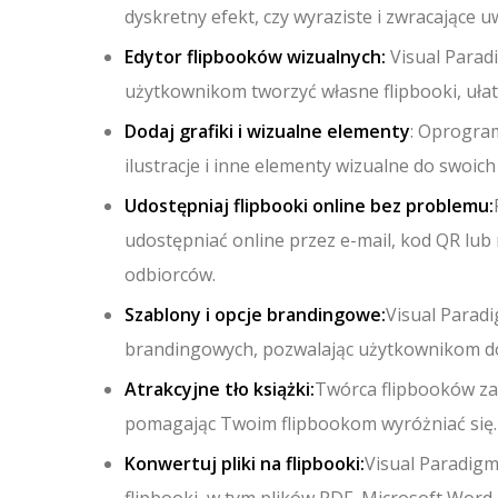
dyskretny efekt, czy wyraziste i zwracające 
Edytor flipbooków wizualnych:
Visual Parad
użytkownikom tworzyć własne flipbooki, ułat
Dodaj grafiki i wizualne elementy
: Oprogra
ilustracje i inne elementy wizualne do swoich
Udostępniaj flipbooki online bez problemu:
udostępniać online przez e-mail, kod QR lub 
odbiorców.
Szablony i opcje brandingowe:
Visual Parad
brandingowych, pozwalając użytkownikom dos
Atrakcyjne tło książki:
Twórca flipbooków zaw
pomagając Twoim flipbookom wyróżniać się.
Konwertuj pliki na flipbooki:
Visual Paradigm
flipbooki, w tym plików PDF, Microsoft Word,