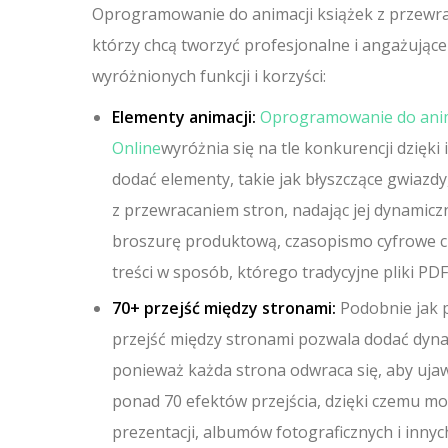
Oprogramowanie do animacji książek z przewrac
którzy chcą tworzyć profesjonalne i angażujące
wyróżnionych funkcji i korzyści:
Elementy animacji:
Oprogramowanie do anima
Online
wyróżnia się na tle konkurencji dzięki
dodać elementy, takie jak błyszczące gwiazd
z przewracaniem stron, nadając jej dynamiczn
broszurę produktową, czasopismo cyfrowe c
treści w sposób, którego tradycyjne pliki PDF
70+ przejść między stronami:
Podobnie jak p
przejść między stronami pozwala dodać dynam
ponieważ każda strona odwraca się, aby ujaw
ponad 70 efektów przejścia, dzięki czemu moż
prezentacji, albumów fotograficznych i innych