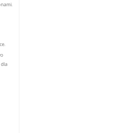
onami.
ce.
wo
 dla