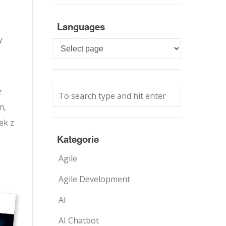
Languages
y
Languages
z
n,
ek z
Kategorie
Agile
Agile Development
AI
AI Chatbot