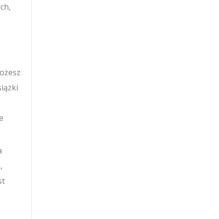
ch,
możesz
iążki
e
a
,
st