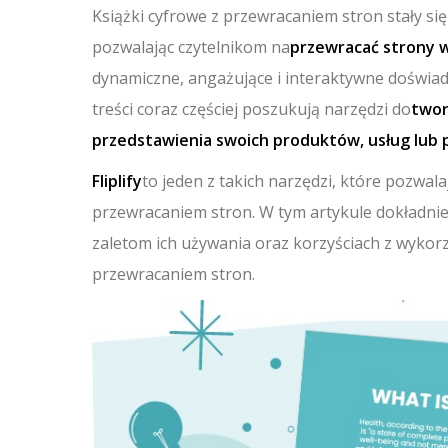
Książki cyfrowe z przewracaniem stron stały si
pozwalając czytelnikom na
przewracać strony 
dynamiczne, angażujące i interaktywne doświadc
treści coraz częściej poszukują narzędzi do
twor
przedstawienia swoich produktów, usług lub
Fliplify
to jeden z takich narzędzi, które pozwal
przewracaniem stron. W tym artykule dokładniej
zaletom ich używania oraz korzyściach z wykor
przewracaniem stron.