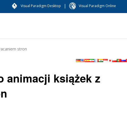
|
Visual Paradigm Desktop
Visual Paradigm Online
racaniem stron
animacji książek z
on