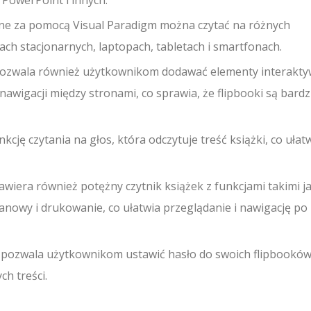
ne za pomocą Visual Paradigm można czytać na różnych
ch stacjonarnych, laptopach, tabletach i smartfonach.
zwala również użytkownikom dodawać elementy interakty
i nawigacji między stronami, co sprawia, że flipbooki są bardz
kcję czytania na głos, która odczytuje treść książki, co ułat
iera również potężny czytnik książek z funkcjami takimi j
anowy i drukowanie, co ułatwia przeglądanie i nawigację po
 pozwala użytkownikom ustawić hasło do swoich flipbooków
h treści.