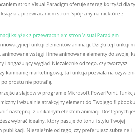
aniem stron Visual Paradigm oferuje szereg korzyści dla ty
 książki z przewracaniem stron. Spójrzmy na niektóre z
cji książek z przewracaniem stron Visual Paradigm
 innowacyjnej funkcji elementów animacji. Dzięki tej funkcji 
y, animowane wstęgi i inne animowane elementy do swojej ks
y i angażujący wygląd. Niezależnie od tego, czy tworzysz
zy kampanię marketingową, ta funkcja pozwala na ożywieni
 po prostu nie potrafią.
rzejścia slajdów w programie Microsoft PowerPoint, funkcj
iczny i wizualnie atrakcyjny element do Twojego flipbooku
nić następną, z unikalnym efektem animacji. Dostępnych je
esz wybrać idealny, który pasuje do tonu i stylu Twojej
 publikacji. Niezależnie od tego, czy preferujesz subtelne i