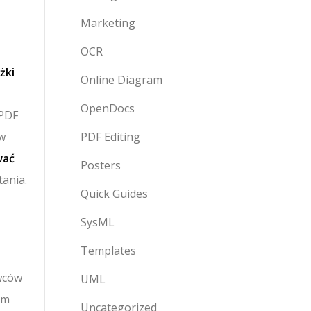
Marketing
OCR
żki
Online Diagram
OpenDocs
 PDF
 w
PDF Editing
wać
Posters
tania.
Quick Guides
SysML
Templates
u
awców
UML
em
Uncategorized