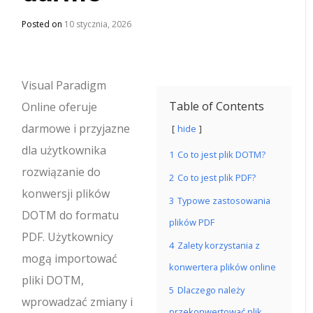
Posted on
10 stycznia, 2026
Visual Paradigm
Table of Contents
Online oferuje
darmowe i przyjazne
hide
dla użytkownika
1
Co to jest plik DOTM?
rozwiązanie do
2
Co to jest plik PDF?
konwersji plików
3
Typowe zastosowania
DOTM do formatu
plików PDF
PDF. Użytkownicy
4
Zalety korzystania z
mogą importować
konwertera plików online
pliki DOTM,
5
Dlaczego należy
wprowadzać zmiany i
przekonwertować plik