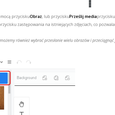
omocą przycisku
Obraz
, lub przycisku
Prześlij media
przycisk
 przycisku zastępowania na istniejących zdjęciach, co pozwala
możemy również wybrać przesłanie wielu obrazów i przeciągnąć 