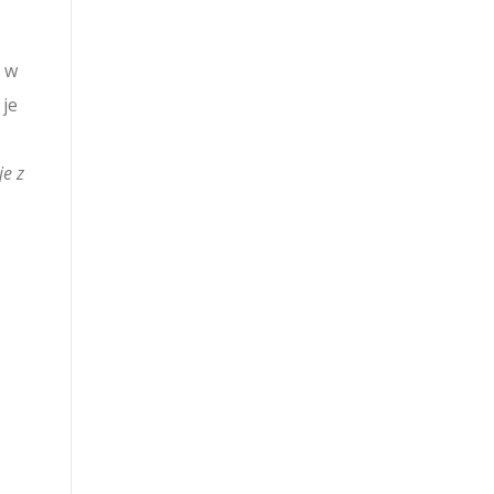
u w
 je
je z