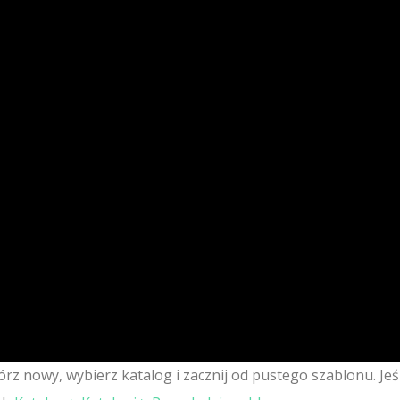
wórz nowy, wybierz katalog i zacznij od pustego szablonu. Jeśl