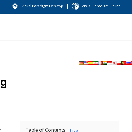
|
Visual Paradigm Desktop
Visual Paradigm Online
og
Table of Contents
g
hide