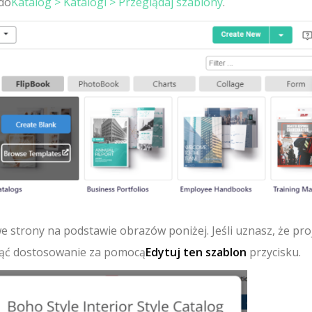
do
Katalog > Katalogi > Przeglądaj szablony
.
 strony na podstawie obrazów poniżej. Jeśli uznasz, że pro
ąć dostosowanie za pomocą
Edytuj ten szablon
przycisku.