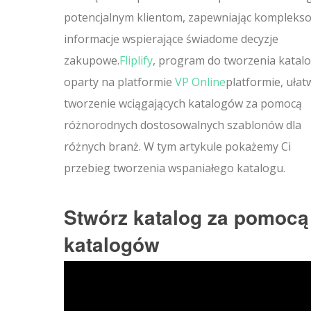
potencjalnym klientom, zapewniając kompleks
informacje wspierające świadome decyzje
zakupowe.
Fliplify
, program do tworzenia katal
oparty na platformie
VP Online
platformie, ułat
tworzenie wciągających katalogów za pomocą
różnorodnych dostosowalnych szablonów dla
różnych branż. W tym artykule pokażemy Ci
przebieg tworzenia wspaniałego katalogu.
Stwórz katalog za pomocą 
katalogów