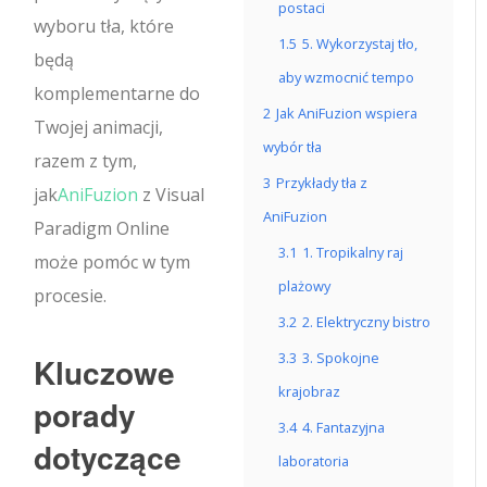
postaci
wyboru tła, które
1.5
5. Wykorzystaj tło,
będą
aby wzmocnić tempo
komplementarne do
2
Jak AniFuzion wspiera
Twojej animacji,
wybór tła
razem z tym,
3
Przykłady tła z
jak
AniFuzion
z Visual
AniFuzion
Paradigm Online
3.1
1. Tropikalny raj
może pomóc w tym
plażowy
procesie.
3.2
2. Elektryczny bistro
3.3
3. Spokojne
Kluczowe
krajobraz
porady
3.4
4. Fantazyjna
dotyczące
laboratoria