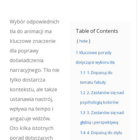
Wybór odpowiednich
Table of Contents
tła do animacji ma
kluczowe znaczenie
hide
dla poprawy
1
Kluczowe porady
doświadczenia
dotyczące wyboru tła
narracyjnego. Tło nie
1.1
1. Dopasuj do
tylko dostarcza
tematu fabuły
kontekstu, ale także
1.2
2. Zastanów się nad
ustanawia nastrój,
psychologią kolorów
wpływa na tempo i
1.3
3. Zastanów się nad
angażuje widzów.
głębią i perspektywą
Oto kilka istotnych
1.4
4. Dopasuj do stylu
porad dotyczących