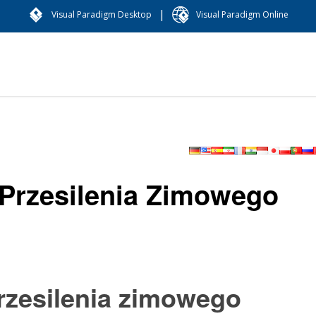
|
Visual Paradigm Desktop
Visual Paradigm Online
Przesilenia Zimowego
rzesilenia zimowego