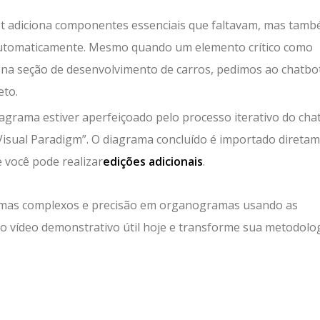
t adiciona componentes essenciais que faltavam, mas tam
s automaticamente. Mesmo quando um elemento crítico como
a na seção de desenvolvimento de carros, pedimos ao chatbo
eto.
agrama estiver aperfeiçoado pelo processo iterativo do cha
Visual Paradigm”. O diagrama concluído é importado direta
 você pode realizar
edições adicionais
.
ramas complexos e precisão em organogramas usando as
ao vídeo demonstrativo útil hoje e transforme sua metodolo
lhar