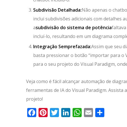
Subdivisão Detalhada:
Não apenas o chatbo
inclui subdivisões adicionais com detalhe
a
subdivisão do sistema de potência
faltav
incluí-lo, resultando em um diagrama compl
Integração Semprefazada:
Assim que seu di
basta pressionar o botão “importar para o 
para o seu projeto do Visual Paradigm, onde
Veja como é fácil alcançar automação de diag
ferramentas de IA do Visual Paradigm. Assista 
projeto!
Facebook
Pinterest
Twitter
LinkedIn
WhatsApp
Email
Parti