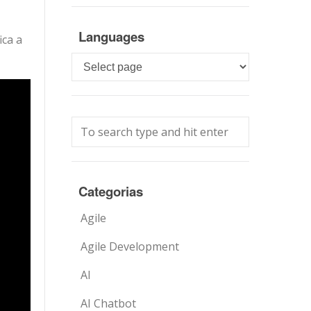
Languages
ica a
Languages
Categorias
Agile
Agile Development
AI
AI Chatbot