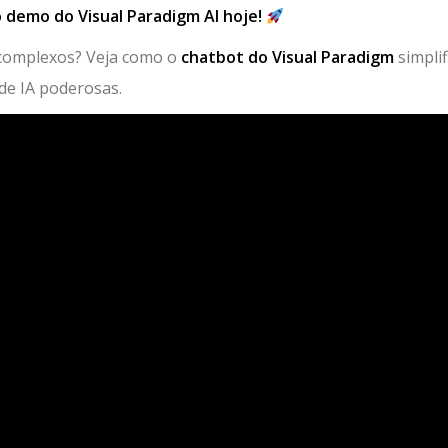
 demo do Visual Paradigm AI hoje!
complexos? Veja como o
chatbot do Visual Paradigm
simplif
de IA poderosas.