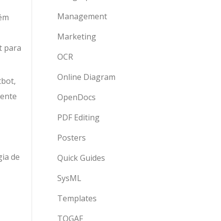
Management
bém
Marketing
t para
OCR
Online Diagram
tbot,
mente
OpenDocs
PDF Editing
Posters
gia de
Quick Guides
SysML
Templates
TOGAF