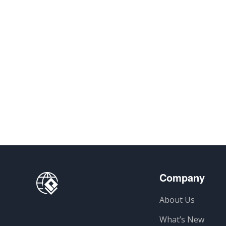
Company
About Us
What’s New