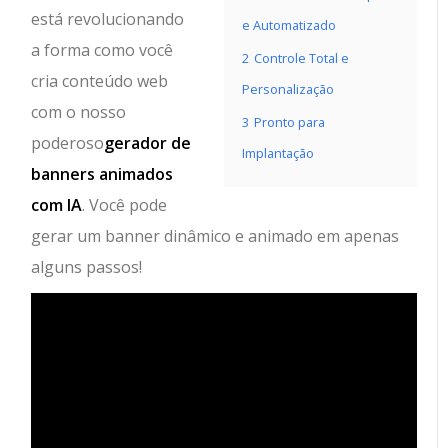
está revolucionando
e Automatizado
a forma como você
2
Controle Total e
cria conteúdo web
Personalização
com o nosso
3
Pronto para
poderoso
gerador de
Implantação
banners animados
com IA
. Você pode
gerar um banner dinâmico e animado em apenas
alguns passos!