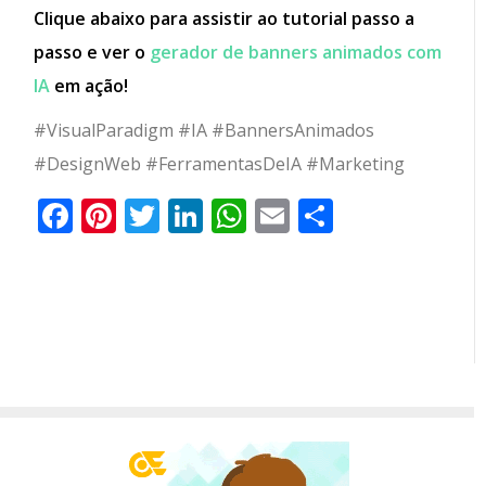
Clique abaixo para assistir ao tutorial passo a
passo e ver o
gerador de banners animados com
IA
em ação!
#VisualParadigm #IA #BannersAnimados
#DesignWeb #FerramentasDeIA #Marketing
Facebook
Pinterest
Twitter
LinkedIn
WhatsApp
Email
Partilhar