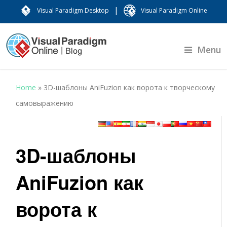
|
Visual Paradigm Desktop
Visual Paradigm Online
Menu
Home
»
3D-шаблоны AniFuzion как ворота к творческому
самовыражению
3D-шаблоны
AniFuzion как
ворота к