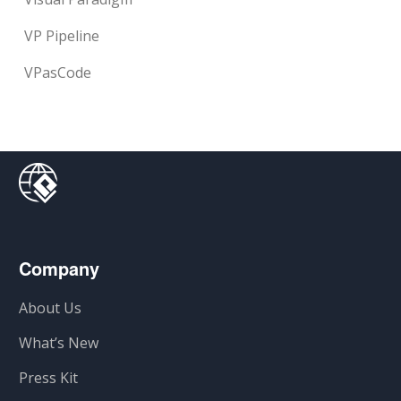
VP Pipeline
VPasCode
Company
About Us
What’s New
Press Kit