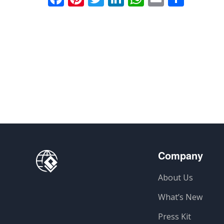
Company
About Us
What’s New
Press Kit