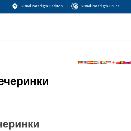
|
Visual Paradigm Desktop
Visual Paradigm Online
ечеринки
черинки