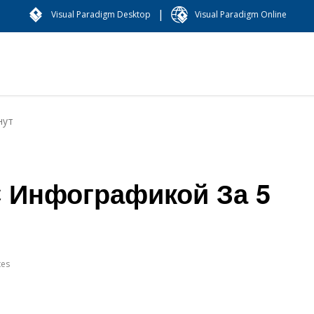
|
Visual Paradigm Desktop
Visual Paradigm Online
нут
С Инфографикой За 5
tes