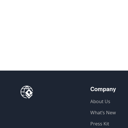
Company
About Us
What’s New
Press Kit