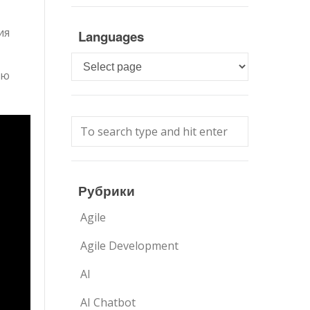
ия
Languages
Languages
ью
Рубрики
Agile
Agile Development
AI
AI Chatbot