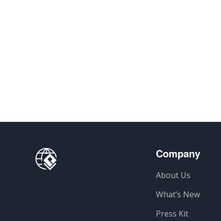
Company
About Us
What’s New
Press Kit