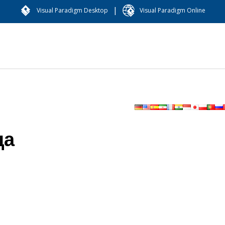
|
Visual Paradigm Desktop
Visual Paradigm Online
ца