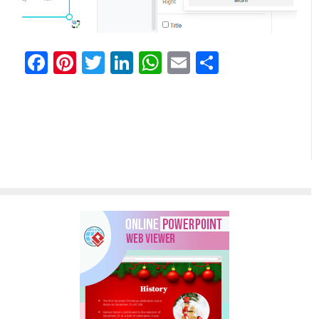
Facebook
Pinterest
Twitter
LinkedIn
WhatsApp
Email
Отправи