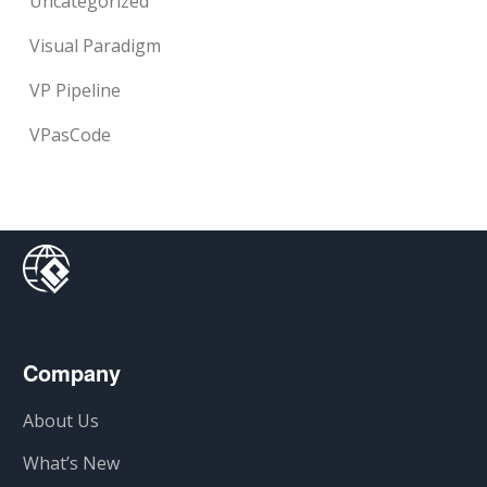
Uncategorized
Visual Paradigm
VP Pipeline
VPasCode
Company
About Us
What’s New