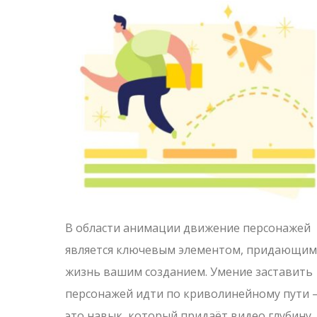
В области анимации движение персонажей
является ключевым элементом, придающим
жизнь вашим созданием. Умение заставить
персонажей идти по криволинейному пути 
это навык, который придаёт видео глубину,