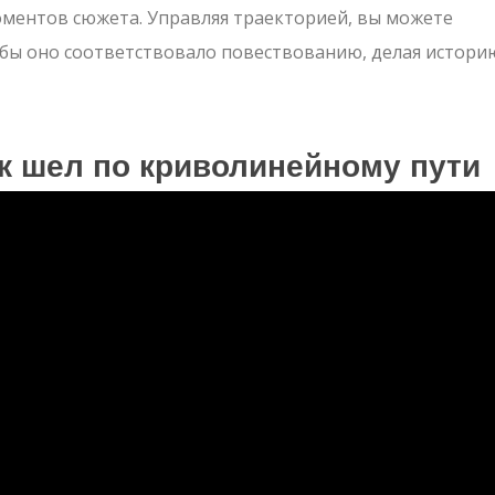
ментов сюжета. Управляя траекторией, вы можете
обы оно соответствовало повествованию, делая истори
ж шел по криволинейному пути