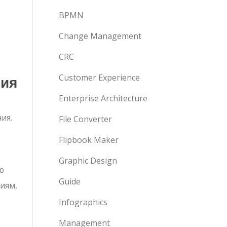
BPMN
Change Management
CRC
ния
Customer Experience
Enterprise Architecture
ия.
File Converter
Flipbook Maker
Graphic Design
ю
Guide
иям,
Infographics
Management