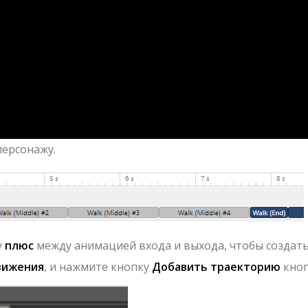
ерсонажу.
у
плюс
между анимацией входа и выхода, чтобы создат
вижения
, и нажмите кнопку
Добавить траекторию
кноп