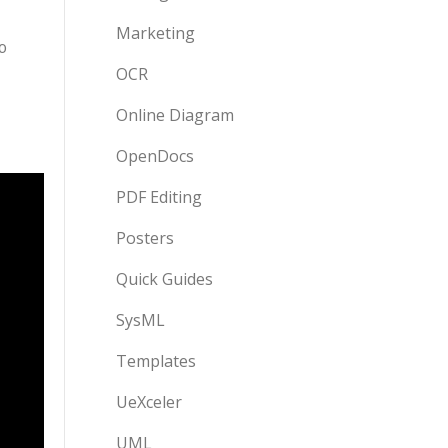
Marketing
ю
OCR
Online Diagram
OpenDocs
PDF Editing
Posters
Quick Guides
SysML
Templates
UeXceler
UML