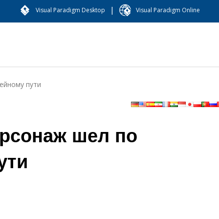
|
Visual Paradigm Desktop
Visual Paradigm Online
ейному пути
ерсонаж шел по
ути