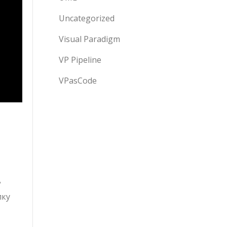
Uncategorized
Visual Paradigm
VP Pipeline
VPasCode
ь
ку