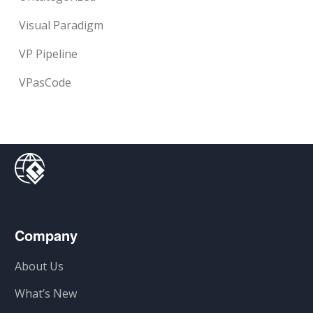
Visual Paradigm
VP Pipeline
VPasCode
Company
About Us
What’s New