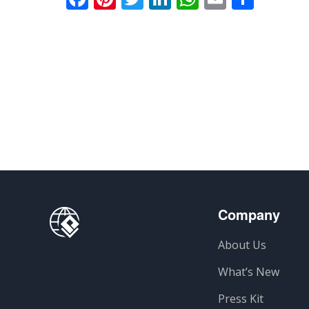
Company
About Us
What’s New
Press Kit