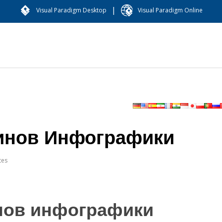
|
Visual Paradigm Desktop
Visual Paradigm Online
инов Инфографики
tes
нов инфографики