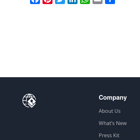
Company
About Us
What’s New
Press Kit