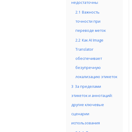
недостаточны
2.1
Важность
точности при
переводе меток
2.2
Как AI Image
Translator
обеспечивает
безупречную
локализацию этикеток
3
За пределами
этикеток и аннотаций:
другие ключевые
сценарии
использования