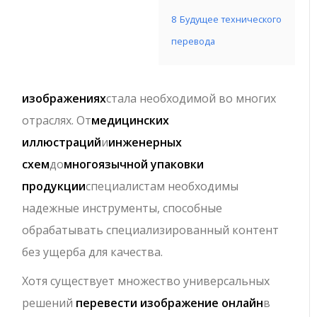
8
Будущее технического
перевода
изображениях
стала необходимой во многих
отраслях. От
медицинских
иллюстраций
и
инженерных
схем
до
многоязычной упаковки
продукции
специалистам необходимы
надежные инструменты, способные
обрабатывать специализированный контент
без ущерба для качества.
Хотя существует множество универсальных
решений
перевести изображение онлайн
в