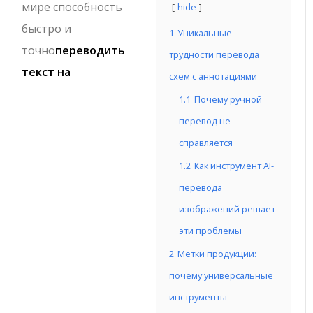
мире способность
hide
быстро и
1
Уникальные
точно
переводить
трудности перевода
текст на
схем с аннотациями
1.1
Почему ручной
перевод не
справляется
1.2
Как инструмент AI-
перевода
изображений решает
эти проблемы
2
Метки продукции:
почему универсальные
инструменты