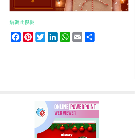
編輯此模板
Facebook
Pinterest
Twitter
LinkedIn
WhatsApp
Email
分
享