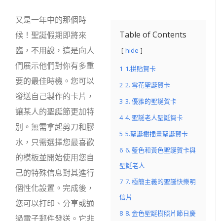
又是一年中的那個時
Table of Contents
候！聖誕假期即將來
臨，不用說，這是向人
hide
們展示他們對你有多重
1
1.拼貼賀卡
要的最佳時機。您可以
2
2. 雪花聖誕賀卡
發送自己製作的卡片，
3
3. 優雅的聖誕賀卡
讓某人的聖誕節更加特
4
4. 聖誕老人聖誕賀卡
別。無需拿起剪刀和膠
5
5.聖誕樹插畫聖誕賀卡
水，只需選擇您最喜歡
6
6. 藍色和黃色聖誕賀卡與
的模板並開始使用您自
聖誕老人
己的特殊信息對其進行
7
7. 極簡主義的聖誕快樂明
個性化設置。完成後，
信片
您可以打印、分享或通
8
8. 金色聖誕樹照片節日慶
過電子郵件發送。它非