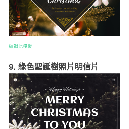
編輯此模板
9. 綠色聖誕樹照片明信片