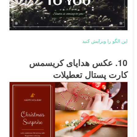
این الگو را ویرایش کنید
10. عکس هدایای کریسمس
کارت پستال تعطیلات