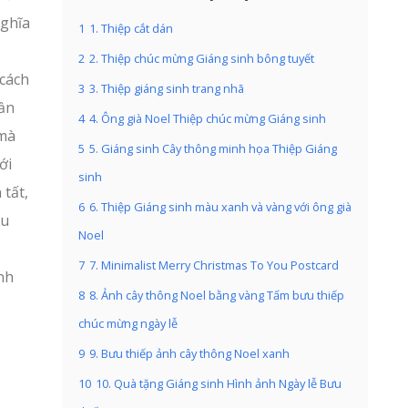
nghĩa
1
1. Thiệp cắt dán
2
2. Thiệp chúc mừng Giáng sinh bông tuyết
 cách
3
3. Thiệp giáng sinh trang nhã
cần
4
4. Ông già Noel Thiệp chúc mừng Giáng sinh
 mà
5
5. Giáng sinh Cây thông minh họa Thiệp Giáng
ới
sinh
 tất,
6
6. Thiệp Giáng sinh màu xanh và vàng với ông già
êu
Noel
7
7. Minimalist Merry Christmas To You Postcard
nh
8
8. Ảnh cây thông Noel bằng vàng Tấm bưu thiếp
chúc mừng ngày lễ
9
9. Bưu thiếp ảnh cây thông Noel xanh
10
10. Quà tặng Giáng sinh Hình ảnh Ngày lễ Bưu