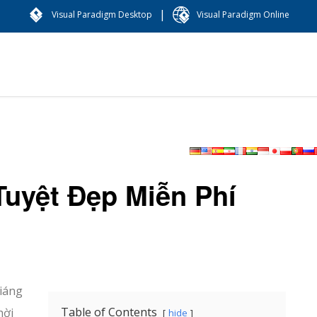
|
Visual Paradigm Desktop
Visual Paradigm Online
Tuyệt Đẹp Miễn Phí
Giáng
Table of Contents
hời
hide