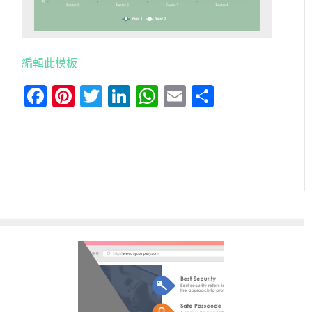
編輯此模板
Facebook
Pinterest
Twitter
LinkedIn
WhatsApp
Email
分
享