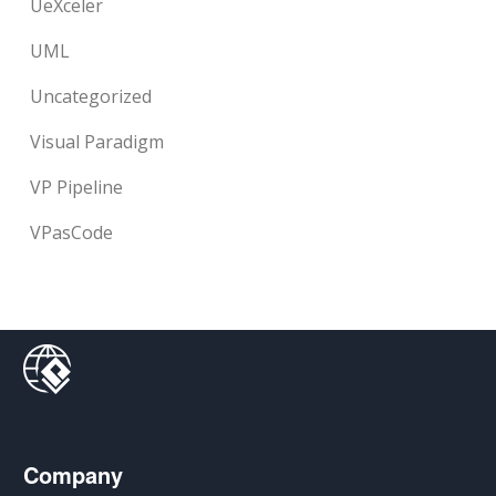
UeXceler
UML
Uncategorized
Visual Paradigm
VP Pipeline
VPasCode
Company