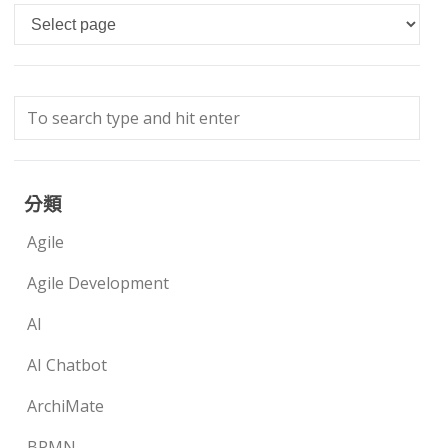
Languages
分類
Agile
Agile Development
AI
AI Chatbot
ArchiMate
BPMN