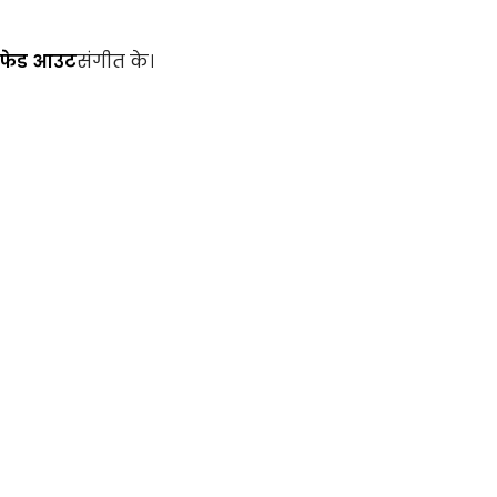
फेड आउट
संगीत के।