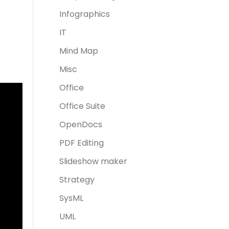
Infographics
IT
Mind Map
Misc
Office
Office Suite
OpenDocs
PDF Editing
Slideshow maker
Strategy
SysML
UML