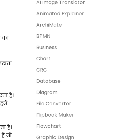
AI Image Translator
Animated Explainer
ArchiMate
BPMN
ी का
Business
Chart
 रखता
CRC
Database
Diagram
रता है।
हने
File Converter
Flipbook Maker
Flowchart
ा है।
हैं जो
Graphic Design