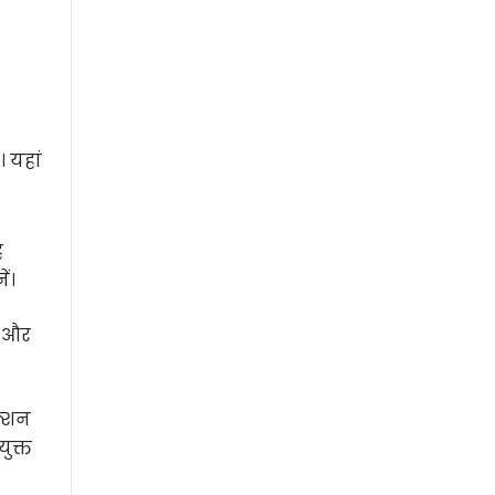
 यहां
ह
ं।
ए और
क्शन
ुक्त