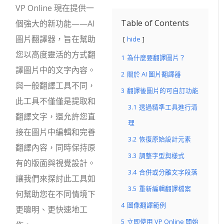
VP Online 現在提供一
Table of Contents
個強大的新功能——AI
圖片翻譯器，旨在幫助
hide
您以高度靈活的方式翻
1
為什麼要翻譯圖片？
譯圖片中的文字內容。
2
關於 AI 圖片翻譯器
與一般翻譯工具不同，
3
翻譯後圖片的可自訂功能
此工具不僅僅是提取和
3.1
透過精準工具進行清
翻譯文字，還允許您直
理
接在圖片中編輯和完善
3.2
恢復原始設計元素
翻譯內容，同時保持原
3.3
調整字型與樣式
有的版面與視覺設計。
3.4
合併或分離文字段落
讓我們來探討此工具如
3.5
重新編輯翻譯檔案
何幫助您在不同情境下
4
圖像翻譯範例
更聰明、更快速地工
5
立即使用 VP Online 開始