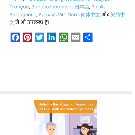
Français
,
Bahasa Indonesia
,
日本語
,
Polski
,
Portuguese
,
Ру́сский
,
Việt Nam
,
简体中文
और
繁體中
文
में भी उपलब्ध है।
Facebook
Pinterest
Twitter
LinkedIn
WhatsApp
Email
Share