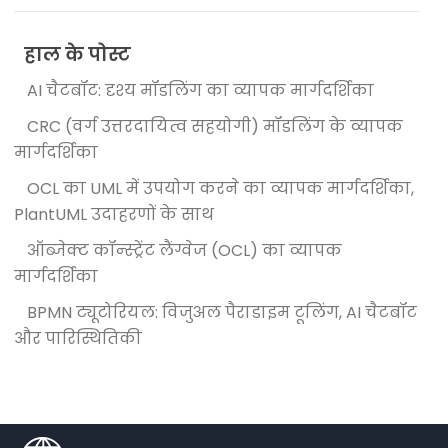
हाल के पोस्ट
AI चैटबॉट: दृश्य मॉडलिंग का व्यापक मार्गदर्शिका
CRC (वर्ग उत्तरदायित्व सहयोगी) मॉडलिंग के व्यापक
मार्गदर्शिका
OCL का UML में उपयोग करने का व्यापक मार्गदर्शिका,
PlantUML उदाहरणों के साथ
ऑब्जेक्ट कॉन्स्ट्रेंट लैंग्वेज (OCL) का व्यापक
मार्गदर्शिका
BPMN ट्यूटोरियल: विजुअल पैराडाइम टूलिंग, AI चैटबॉट
और पारिस्थितिकी