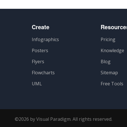
Create
Resource
Infographics
Pricing
Posters
Knowledge
Flyers
Blog
Flowcharts
Sitemap
UML
Free Tools
©2026 by Visual Paradigm. All rights reserved.