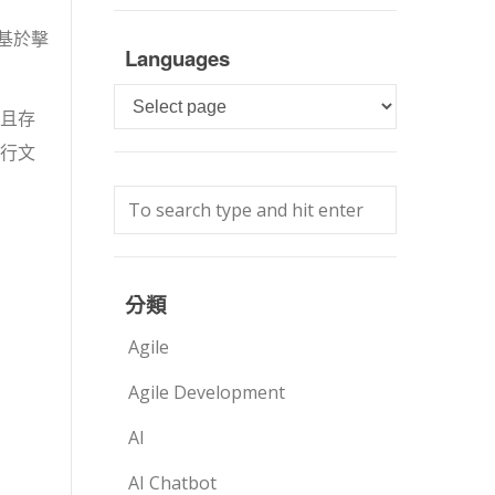
基於擊
Languages
Languages
且存
流行文
分類
Agile
Agile Development
AI
AI Chatbot