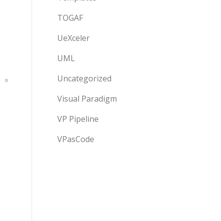
TOGAF
UeXceler
UML
Uncategorized
發）。
Visual Paradigm
VP Pipeline
VPasCode