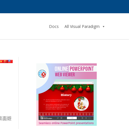
Docs
All Visual Paradigm
桌面遊