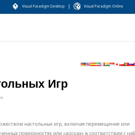
|
Visual Paradigm Desktop
Visual Paradigm Online
тольных Игр
es
ожеством настольных игр, включая перемещение или
енных поверхностях или «досках» в соответствии с на