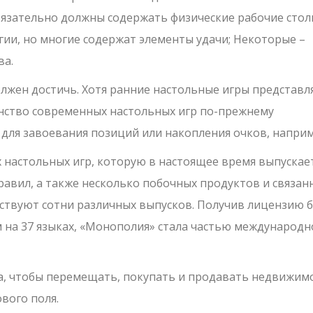
бязательно должны содержать физические рабочие стол
гии, но многие содержат элементы удачи; Некоторые –
ва.
олжен достичь. Хотя ранние настольные игры представл
нство современных настольных игр по-прежнему
для завоевания позиций или накопления очков, наприм
 настольных игр, которую в настоящее время выпускае
равил, а также несколько побочных продуктов и связан
ствуют сотни различных выпусков. Получив лицензию 
м на 37 языках, «Монополия» стала частью международн
а, чтобы перемещать, покупать и продавать недвижимо
вого поля.