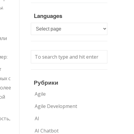
ы.
Languages
Languages
яли
ер:
т
ных с
Рубрики
более
Agile
ой
Agile Development
сть,
AI
AI Chatbot